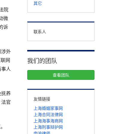
其它
法院
动微
的诉
联系人
圳涉外
我们的团队
互联网
当事人
查看团队
及抚养
友情链接
，法官
上海婚姻家事网
上海合同法律网
上海海事海商网
上海刑事辩护网
道。
申渝律师