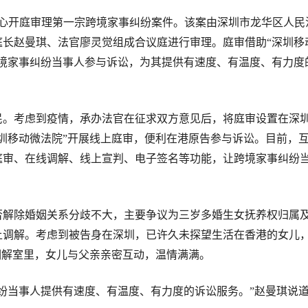
中心开庭审理第一宗跨境家事纠纷案件。该案由深圳市龙华区人民
庭长赵曼琪、法官廖灵觉组成合议庭进行审理。庭审借助“深圳移
跨境家事纠纷当事人参与诉讼，为其提供有速度、有温度、有力度
民。考虑到疫情，承办法官在征求双方意见后，将庭审设置在深
深圳移动微法院”开展线上庭审，便利在港原告参与诉讼。目前，
庭审、在线调解、线上宣判、电子签名等功能，让跨境家事纠纷
否解除婚姻关系分歧不大，主要争议为三岁多婚生女抚养权归属
上调解。考虑到被告身在深圳，已许久未探望生活在香港的女儿
调解室里，女儿与父亲亲密互动，温情满满。
纷当事人提供有速度、有温度、有力度的诉讼服务。”赵曼琪说