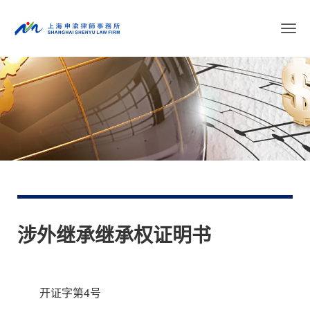
切
换
导
航
涉外继承继承权证明书
开证字第4号